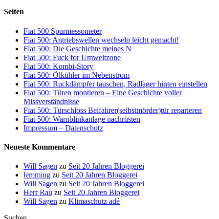
Seiten
Fiat 500 Spurmessometer
Fiat 500: Antriebswellen wechseln leicht gemacht!
Fiat 500: Die Geschichte meines N
Fiat 500: Fuck for Umweltzone
Fiat 500: Kombi-Story
Fiat 500: Ölkühler im Nebenstrom
Fiat 500: Ruckdämpfer tauschen, Radlager hinten einstellen
Fiat 500: Türen montieren – Eine Geschichte voller
Missverständnisse
Fiat 500: Türschloss Beifahrer(selbstmörder)tür reparieren
Fiat 500: Warnblinkanlage nachrüsten
Impressum – Datenschutz
Neueste Kommentare
Will Sagen
zu
Seit 20 Jahren Bloggerei
lemming
zu
Seit 20 Jahren Bloggerei
Will Sagen
zu
Seit 20 Jahren Bloggerei
Herr Rau
zu
Seit 20 Jahren Bloggerei
Will Sagen
zu
Klimaschutz adé
Suchen